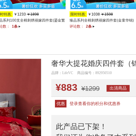
时特惠:
￥1233
￥1898
限时特惠:
￥1038
￥1598
品系列100支全棉刺绣禧嫁四件套(鎏金繁
臻品系列全棉刺绣禧嫁四件套(金童华锦)
论数：
1条
评论数：
2条
)
奢华大提花婚庆四件套（
品牌：
LifeVC
商品编号：
892950510
¥
883
¥1299
出清商品
优惠
登录查看你的积分和优惠券
此产品已下架！