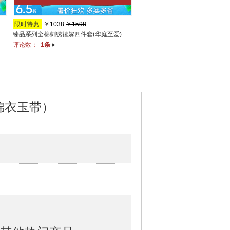
限时特惠:
￥1038
￥1598
5折秒杀:
￥749
￥1498
臻品系列全棉刺绣禧嫁四件套(华庭至爱)
臻品系列全棉刺绣禧嫁四件套(美丽
评论数：
1条
评论数：
4条
锦衣玉带）