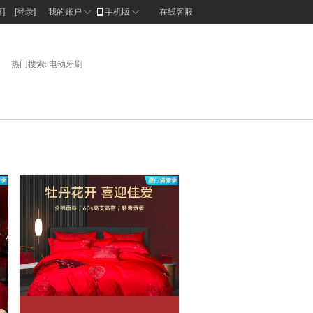
]
[登录]
我的账户
手机版
在线客服
购物车(
0
)