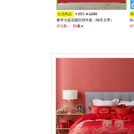
出清商品:
￥883
￥1299
限
奢华大提花婚庆四件套（锦衣玉带）
臻
评论数：
31条
评
花