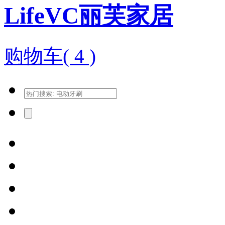
LifeVC丽芙家居
购物车(
4
)