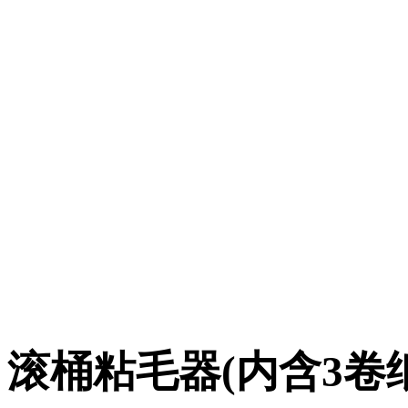
滚桶粘毛器(内含3卷纸