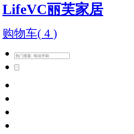
LifeVC丽芙家居
购物车(
4
)