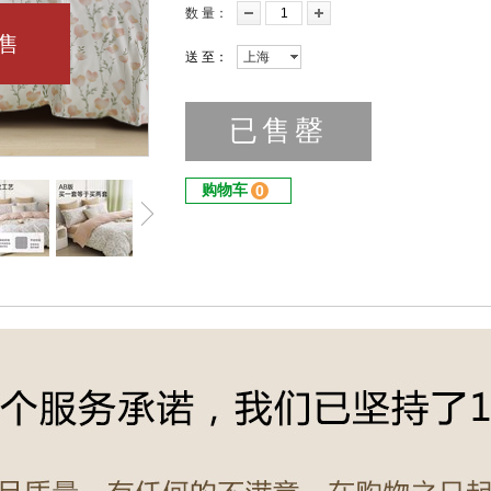
数量
：
售
送至
：
上海
已售罄
购物车
0