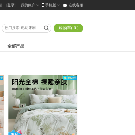
]
[登录]
我的账户
手机版
在线客服
购物车(
0
)