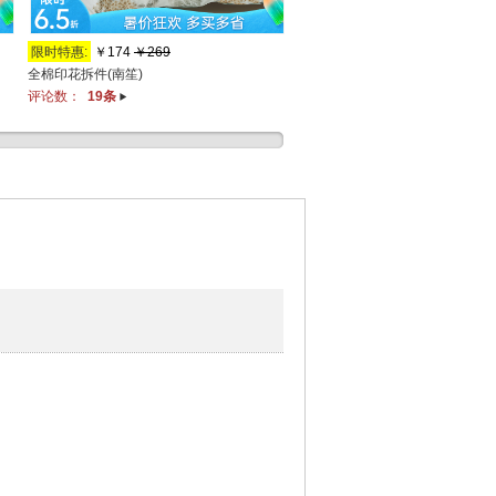
限时特惠:
￥174
￥269
5折秒杀:
￥49
￥99
全棉印花拆件(南笙)
超柔双层纱印花拆件(洛薇-紫)
评论数：
19条
评论数：
9条