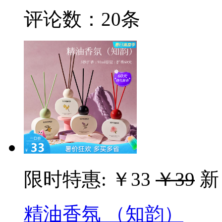
评论数：
20条
限时特惠:
￥33
￥39
新
精油香氛 （知韵）