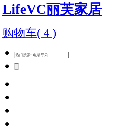
LifeVC丽芙家居
购物车(
4
)