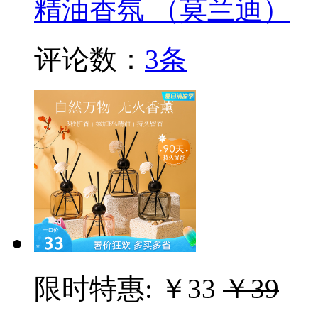
精油香氛 （莫兰迪）
评论数：
3条
限时特惠:
￥33
￥39