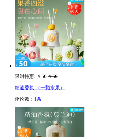
限时特惠:
￥50
￥59
精油香氛 （一颗水果）
评论数：
1条