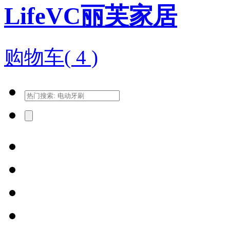
LifeVC丽芙家居
购物车(
4
)