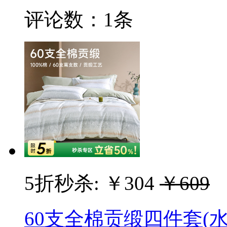
评论数：
1条
5折秒杀:
￥304
￥609
60支全棉贡缎四件套(