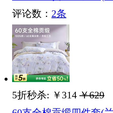
评论数：
2条
5折秒杀:
￥314
￥629
60支全棉贡缎四件套(兰