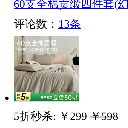
60支全棉贡缎四件套(幻
评论数：
13条
5折秒杀:
￥299
￥598