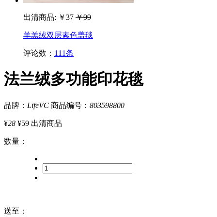
出清商品:
￥37
￥99
羊羔绒双层素色盖毯
评论数：
111条
法兰绒多功能印花毯
品牌：
LifeVC
商品编号：
803598800
¥
28
¥59
出清商品
数量
：
送至
：