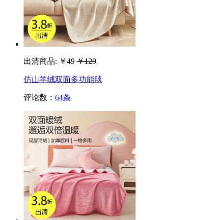
出清商品:
￥49
￥129
仿山羊绒双面多功能毯
评论数：
64条