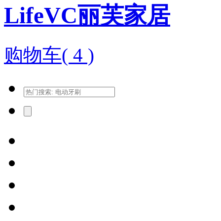
LifeVC丽芙家居
购物车(
4
)