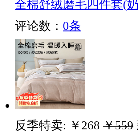
全棉舒绒磨毛四件套(奶
评论数：
0条
反季特卖:
￥268
￥559