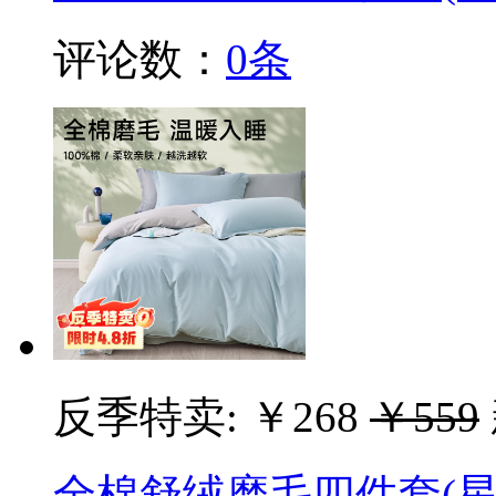
评论数：
0条
反季特卖:
￥268
￥559
全棉舒绒磨毛四件套(星