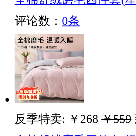
评论数：
0条
反季特卖:
￥268
￥559