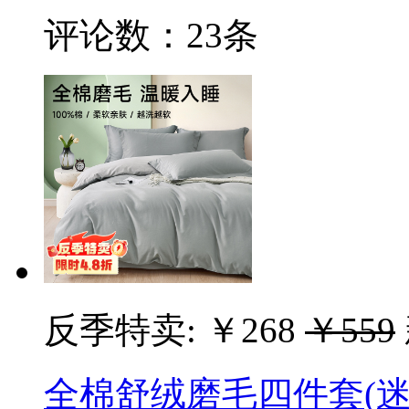
评论数：
23条
反季特卖:
￥268
￥559
全棉舒绒磨毛四件套(迷