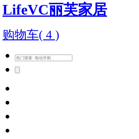
LifeVC丽芙家居
购物车(
4
)