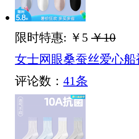
限时特惠:
￥5
￥10
女士网眼桑蚕丝爱心船
评论数：
41条