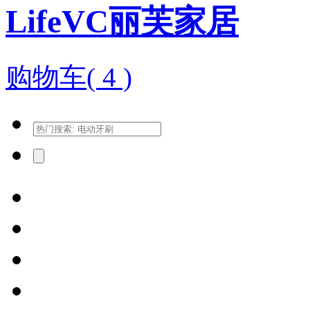
LifeVC丽芙家居
购物车(
4
)