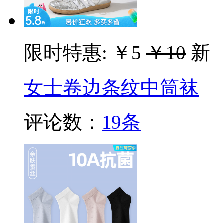
限时特惠:
￥5
￥10
新
女士卷边条纹中筒袜
评论数：
19条