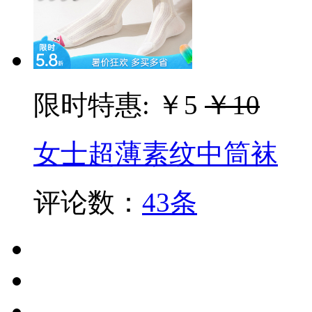
限时特惠:
￥5
￥10
女士超薄素纹中筒袜
评论数：
43条