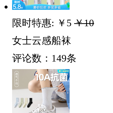
限时特惠:
￥5
￥10
女士云感船袜
评论数：
149条