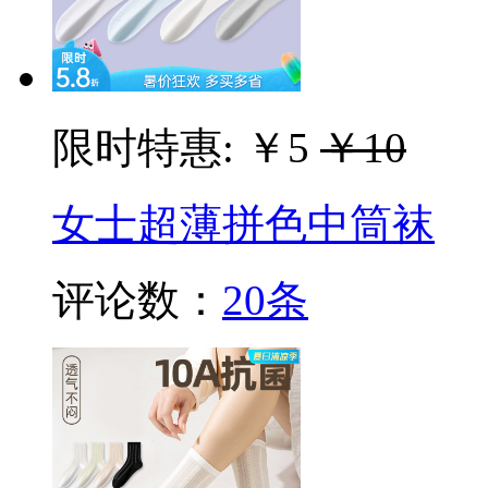
限时特惠:
￥5
￥10
女士超薄拼色中筒袜
评论数：
20条