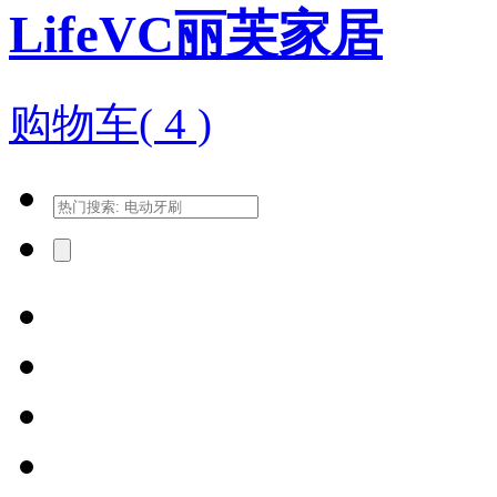
LifeVC丽芙家居
购物车(
4
)