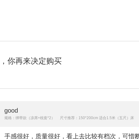
，你再来决定购买
good
规格：绑带款（凉席+枕套*2）
尺寸推荐：150*200cm 适合1.5米（五尺）床
手感很好，质量很好，看上去比较有档次，可惜