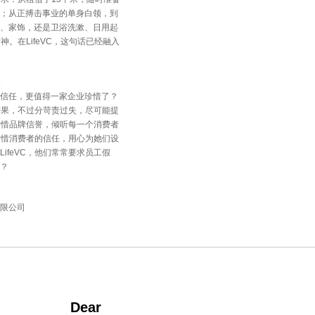
；从正搏击事业的单身白领，到
、家饰，还是卫浴洗漱、日用起
神。在LifeVC，这句话已经融入
信任，更值得一家企业珍惜了？
作结果，不过分苛责过失，尽可能提
，珍惜品牌信誉，倾听每一个消费者
，珍惜消费者的信任，用心为她们设
ifeVC，他们常常要求员工假
？
限公司
Dear