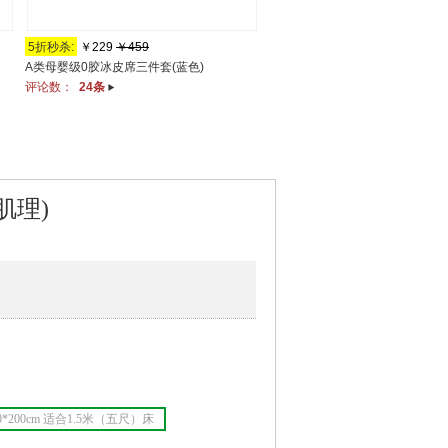
5折秒杀:
￥229
￥459
5折秒杀:
￥249
￥499
A类母婴级0胶冰皮席三件套(蓝色)
缎纹冰丝席三件套(千鸟格)
评论数：
24条
评论数：
18条
肌理)
50*200cm 适合1.5米（五尺）床