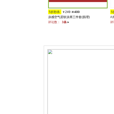
5折秒杀:
￥249
￥499
5
凉感空气层软凉席三件套(肌理)
A
评论数：
3条
评