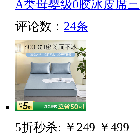
A类母婴级0胶冰皮席三
评论数：
24条
5折秒杀:
￥249
￥499