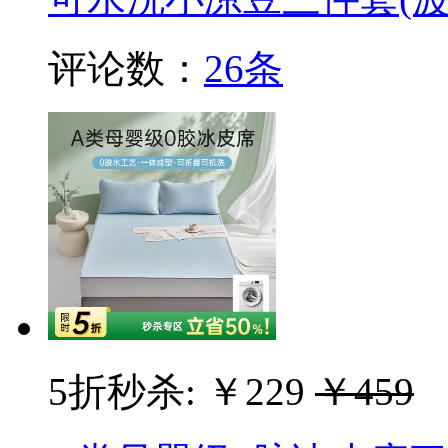
评论数：
26条
5折秒杀:
￥229
￥459