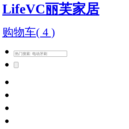
LifeVC丽芙家居
购物车(
4
)