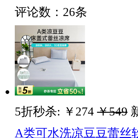
评论数：
26条
5折秒杀:
￥274
￥549
A类可水洗凉豆豆蕾丝