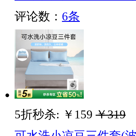
评论数：
6条
5折秒杀:
￥159
￥319
可水洗小凉豆三件套(波