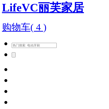
LifeVC丽芙家居
购物车(
4
)