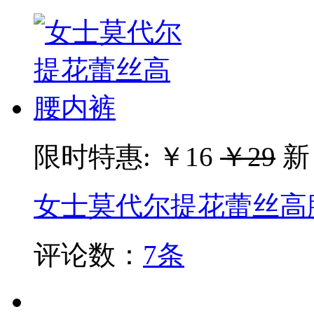
限时特惠:
￥16
￥29
新
女士莫代尔提花蕾丝高
评论数：
7条